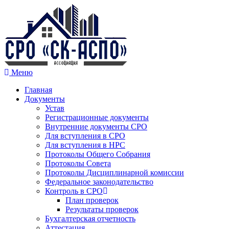
Меню
Главная
Документы
Устав
Регистрационные документы
Внутренние документы СРО
Для вступления в СРО
Для вступления в НРС
Протоколы Общего Собрания
Протоколы Совета
Протоколы Дисциплинарной комиссии
Федеральное законодательство
Контроль в СРО
План проверок
Результаты проверок
Бухгалтерская отчетность
Аттестация