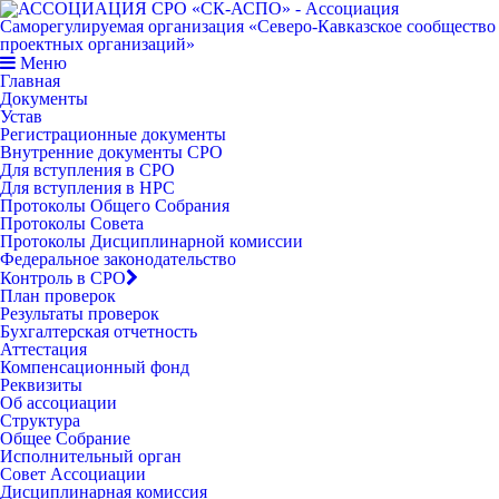
Меню
Главная
Документы
Устав
Регистрационные документы
Внутренние документы СРО
Для вступления в СРО
Для вступления в НРС
Протоколы Общего Собрания
Протоколы Совета
Протоколы Дисциплинарной комиссии
Федеральное законодательство
Контроль в СРО
План проверок
Результаты проверок
Бухгалтерская отчетность
Аттестация
Компенсационный фонд
Реквизиты
Об ассоциации
Структура
Общее Собрание
Исполнительный орган
Совет Ассоциации
Дисциплинарная комиссия