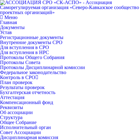
Меню
Главная
Документы
Устав
Регистрационные документы
Внутренние документы СРО
Для вступления в СРО
Для вступления в НРС
Протоколы Общего Собрания
Протоколы Совета
Протоколы Дисциплинарной комиссии
Федеральное законодательство
Контроль в СРО
План проверок
Результаты проверок
Бухгалтерская отчетность
Аттестация
Компенсационный фонд
Реквизиты
Об ассоциации
Структура
Общее Собрание
Исполнительный орган
Совет Ассоциации
Дисциплинарная комиссия