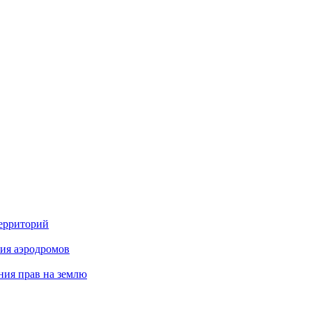
территорий
ия аэродромов
ния прав на землю