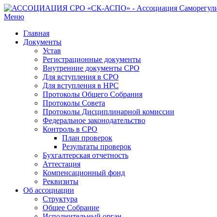
Меню
Главная
Документы
Устав
Регистрационные документы
Внутренние документы СРО
Для вступления в СРО
Для вступления в НРС
Протоколы Общего Собрания
Протоколы Совета
Протоколы Дисциплинарной комиссии
Федеральное законодательство
Контроль в СРО
План проверок
Результаты проверок
Бухгалтерская отчетность
Аттестация
Компенсационный фонд
Реквизиты
Об ассоциации
Структура
Общее Собрание
Исполнительный орган