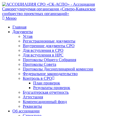
Меню
Главная
Документы
Устав
Регистрационные документы
Внутренние документы СРО
Для вступления в СРО
Для вступления в НРС
Протоколы Общего Собрания
Протоколы Совета
Протоколы Дисциплинарной комиссии
Федеральное законодательство
Контроль в СРО
План проверок
Результаты проверок
Бухгалтерская отчетность
Аттестация
Компенсационный фонд
Реквизиты
Об ассоциации
Структура