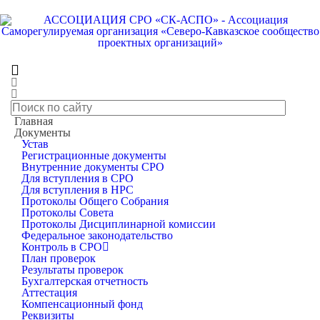
Меню
Главная
Главная
Документы
Документы
Устав
Протоколы Совета
Регистрационные документы
Внутренние документы СРО
2018
Для вступления в СРО
Для вступления в НРС
Протокол заседания Совета Ассоциации
Протоколы Общего Собрания
Протоколы Совета
№1 от 15 января 2018г.
Протоколы Дисциплинарной комиссии
Федеральное законодательство
Контроль в СРО
План проверок
Результаты проверок
Бухгалтерская отчетность
Аттестация
Компенсационный фонд
Протокол заседания Совета Ассоциации №1 от 15 января 2018г.
Реквизиты
Размер: 379.5 Кб