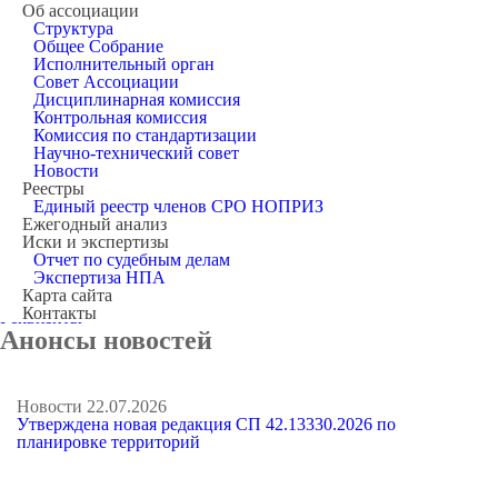
Об ассоциации
Структура
Общее Собрание
Устав
Исполнительный орган
Регистрационные документы
Совет Ассоциации
Внутренние документы СРО
Дисциплинарная комиссия
Для вступления в СРО
Контрольная комиссия
Для вступления в НРС
Комиссия по стандартизации
Протоколы Общего Собрания
Научно-технический совет
Протоколы Совета
Новости
Протоколы Дисциплинарной комиссии
Реестры
Федеральное законодательство
Единый реестр членов СРО НОПРИЗ
Контроль в СРО
Ежегодный анализ
План проверок
Иски и экспертизы
Результаты проверок
Отчет по судебным делам
Бухгалтерская отчетность
Экспертиза НПА
Аттестация
Карта сайта
Компенсационный фонд
Контакты
Реквизиты
Анонсы новостей
Новости
22.07.2026
Утверждена новая редакция СП 42.13330.2026 по
планировке территорий