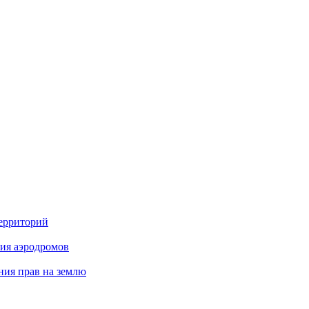
территорий
ия аэродромов
ния прав на землю