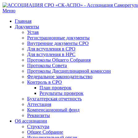
Меню
Главная
Документы
Устав
Регистрационные документы
Внутренние документы СРО
Для вступления в СРО
Для вступления в НРС
Протоколы Общего Собрания
Протоколы Совета
Протоколы Дисциплинарной комиссии
Федеральное законодательство
Контроль в СРО
План проверок
Результаты проверок
Бухгалтерская отчетность
Аттестация
Компенсационный фонд
Реквизиты
Об ассоциации
Структура
Общее Собрание
Исполнительный орган