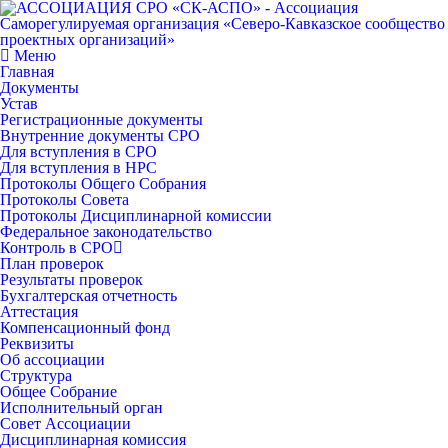
Меню
Главная
Документы
Устав
Регистрационные документы
Внутренние документы СРО
Для вступления в СРО
Для вступления в НРС
Протоколы Общего Собрания
Протоколы Совета
Протоколы Дисциплинарной комиссии
Федеральное законодательство
Контроль в СРО
План проверок
Результаты проверок
Бухгалтерская отчетность
Аттестация
Компенсационный фонд
Реквизиты
Об ассоциации
Структура
Общее Собрание
Исполнительный орган
Совет Ассоциации
Дисциплинарная комиссия