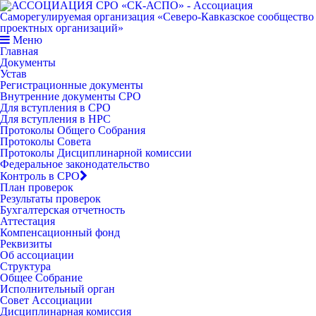
Меню
Главная
Документы
Устав
Регистрационные документы
Внутренние документы СРО
Для вступления в СРО
Для вступления в НРС
Протоколы Общего Собрания
Протоколы Совета
Протоколы Дисциплинарной комиссии
Федеральное законодательство
Контроль в СРО
План проверок
Результаты проверок
Бухгалтерская отчетность
Аттестация
Компенсационный фонд
Реквизиты
Об ассоциации
Структура
Общее Собрание
Исполнительный орган
Совет Ассоциации
Дисциплинарная комиссия