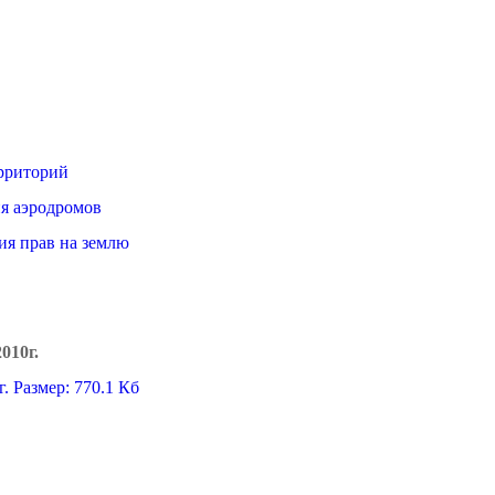
ерриторий
я аэродромов
ия прав на землю
010г.
г.
Размер: 770.1 Кб