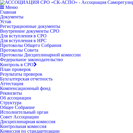
Меню
Главная
Документы
Устав
Регистрационные документы
Внутренние документы СРО
Для вступления в СРО
Для вступления в НРС
Протоколы Общего Собрания
Протоколы Совета
Протоколы Дисциплинарной комиссии
Федеральное законодательство
Контроль в СРО
План проверок
Результаты проверок
Бухгалтерская отчетность
Аттестация
Компенсационный фонд
Реквизиты
Об ассоциации
Структура
Общее Собрание
Исполнительный орган
Совет Ассоциации
Дисциплинарная комиссия
Контрольная комиссия
Комиссия по стандартизации